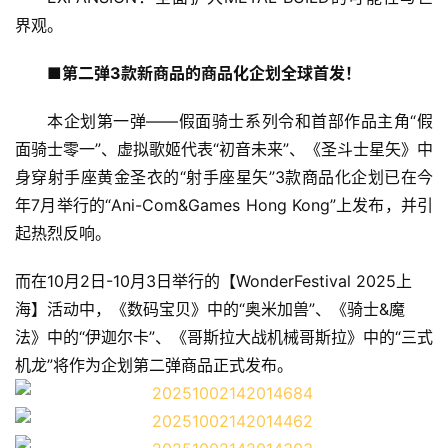
界观。
■
第二弹3款新商品的商品化企划全球首发
！
本
企划
第一
弹——假面骑士系列
令和
首部作品主角“假
面骑士零一”
、
虚拟歌姬代表“初音未来”
、
《圣斗士星矢》中
身穿
射手座黄金
圣衣的“射手座星矢”3款
商品化
企划已在
今
年
7
月
举行的“Ani-Com&Games Hong Kong”上发布，并引
起热烈反响
。
而在10月2日-10月3日举行的【WonderFestival 2025上
海】活动中，《数码宝贝》中的“奥米加兽”、《骑士&魔
法》中的“伊迦尔卡”、《哥斯拉大战机械哥斯拉》中的“三式
机龙”将作为企划第二弹商品正式发布。