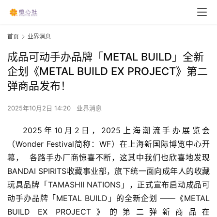
首页
业界消息
成品可动手办品牌「METAL BUILD」全新
企划《METAL BUILD EX PROJECT》第二
弹商品发布！
2025年10月2日 14:20
业界消息
2025年10月2日，2025上海潮流手办展览会
（Wonder Festival简称：WF）在上海新国际博览中心开
幕，  各路手办厂商惊喜不断，这其中我们也欣喜地发现
BANDAI SPIRITS
收藏事
业
部，旗下
统
一面向成年人的收藏
玩具品牌「
TAMASHII NATIONS
」，正式宣布启
动
成品可
动
手
办
品牌「
METAL BUILD
」的全新企划
 ——
《
METAL 
BUILD EX PROJECT
》
的第二弹新商品在