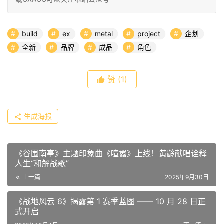
build
ex
metal
project
企划
全新
品牌
成品
角色
赞
(1)
生成海报
《谷围南亭》主题印象曲《喧嚣》上线！黄龄献唱诠释
人生“和解战歌”
上一篇
2025年9月30日
《战地风云 6》揭露第 1 赛季蓝图 —— 10 月 28 日正
式开启