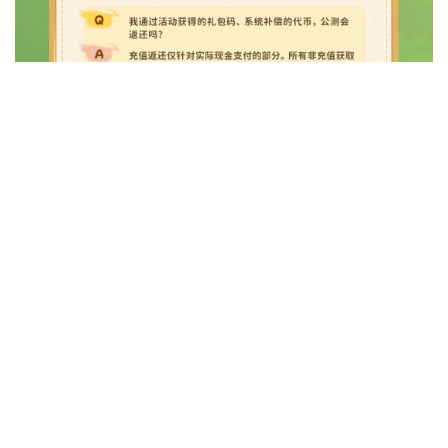
《闪耀吧！噜咪》「闪耀测试」已正式开启，本次开启
的二测版本内容更为成熟、玩法体验更为流畅，感兴趣的玩
家请一定前往体验轻松治愈的专属噜咪世界，解锁集捉宠、
养成、经营及冒险于一体的休闲游戏新体验！
5 月 8 日-5 月 14 日开测第一周，《闪耀吧！噜咪》