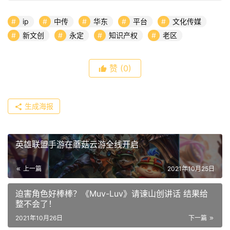
ip
中传
华东
平台
文化传媒
新文创
永定
知识产权
老区
赞
(0)
生成海报
英雄联盟手游在蘑菇云游全线开启
上一篇
2021年10月25日
迫害角色好棒棒？《Muv-Luv》请谏山创讲话 结果给
整不会了！
2021年10月26日
下一篇