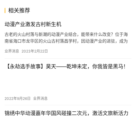
相关推荐
动漫产业激发古村新生机
古老的火山村落与新潮的动漫产业结合，能带来什么改变？位于海
南省海口市龙华区的火山古村落昌学村，因动漫产业的进驻，成为
远近闻名的“网红村”。 走进昌学村，古屋古树古韵犹存。点缀古村
业界消息
2023年2月22日
的…
【永劫选手故事】昊天——乾坤未定，你我皆是黑马！
2022年9月26日
业界消息
锦绣中华动漫嘉年华国风碰撞二次元，激活文旅新活力