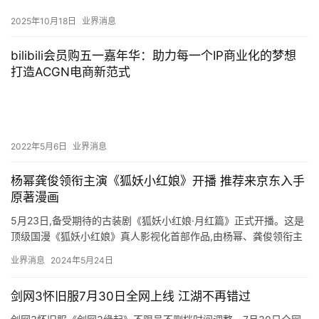
2025年10月18日
业界消息
bilibili会员购五一嘉年华：助力每一个IP商业化的梦想
打造ACGN电商新范式
2022年5月6日
业界消息
杨幂龚俊领衔主演《狐妖小红娘》开播 推荐来京东入手
原著漫画
5月23日,备受期待的古装剧《狐妖小红娘·月红篇》正式开播。这是
顶级国漫《狐妖小红娘》真人影视化首部作品,由杨幂、龚俊领衔主
演,郭晓婷、魏哲鸣、胡连馨、温峥嵘特别主演,备受广大粉丝…
业界消息
2024年5月24日
剑网3怀旧服7月30日全网上线 江湖不再错过