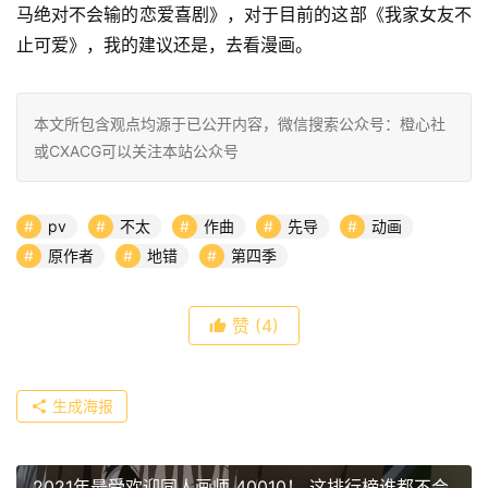
马绝对不会输的恋爱喜剧》，对于目前的这部《我家女友不
止可爱》，我的建议还是，去看漫画。
本文所包含观点均源于已公开内容，微信搜索公众号：橙心社
或CXACG可以关注本站公众号
pv
不太
作曲
先导
动画
原作者
地错
第四季
赞
(4)
生成海报
2021年最受欢迎同人画师 40010！ 这排行榜谁都不会