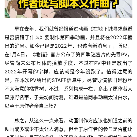
早在去年，我们就曾经报道过动画《在地下城寻求邂逅
是否搞错了什么》要制作第四季动画，并且将在2022年播
出的消息。如今已经是2022年，也该有新消息了，所以，
在1月4日，《地错》官方公布了第四季迷宫片的先导PV，
尽管尚未公布具体的播放季度，不过在PV中还是放出了
2022年开幕的字样，应该就是今年没跑了。值得注意的
是，在本次PV给出的STAFF信息中，尽管导演依旧是粉丝
不太满意的橘秀树，不过，系列构成一栏，多出了原作者大
森藤野名字，于是坊间猜测，难道是前两季动画太过白水，
以至于原作者亲自上场?
总之，从这么一点来看，动画制作方应该也知道之前的
动画或多或少不太让人满意，但至于原作者的参与是否能让