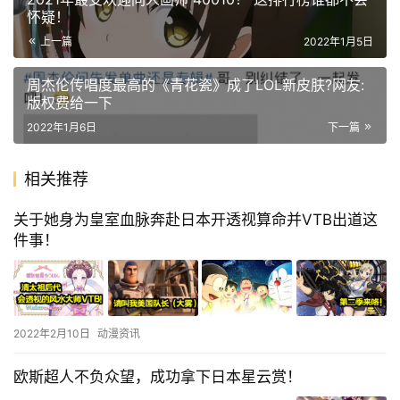
怀疑！
上一篇
2022年1月5日
周杰伦传唱度最高的《青花瓷》成了LOL新皮肤?网友:
版权费给一下
2022年1月6日
下一篇
相关推荐
关于她身为皇室血脉奔赴日本开透视算命并VTB出道这
件事！
2022年2月10日
动漫资讯
欧斯超人不负众望，成功拿下日本星云赏！