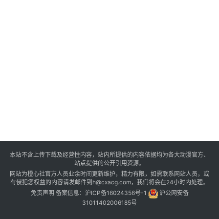
本站不含上传下载及经营性内容，站内所提供的内容依据均为各大动漫官方、
站点提供的公开引用资源。
网站为橙心社官方人员业余时间更新维护，精力有限，如需联系网站人员，或
有侵犯您权益的内容请发邮件到h@cxacg.com，我们将会在24小时内处理。
免责声明
备案信息：
沪ICP备16024356号-1
沪公网安备
31011402006185号