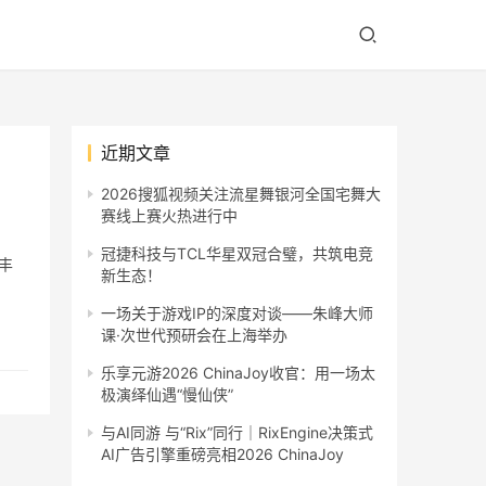
近期文章
2026搜狐视频关注流星舞银河全国宅舞大
赛线上赛火热进行中
冠捷科技与TCL华星双冠合璧，共筑电竞
丰
新生态！
一场关于游戏IP的深度对谈——朱峰大师
课·次世代预研会在上海举办
乐享元游2026 ChinaJoy收官：用一场太
极演绎仙遇“慢仙侠”
与AI同游 与“Rix”同行｜RixEngine决策式
AI广告引擎重磅亮相2026 ChinaJoy