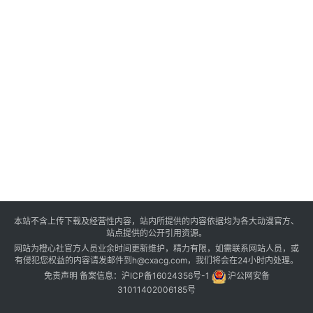
本站不含上传下载及经营性内容，站内所提供的内容依据均为各大动漫官方、
站点提供的公开引用资源。
网站为橙心社官方人员业余时间更新维护，精力有限，如需联系网站人员，或
有侵犯您权益的内容请发邮件到h@cxacg.com，我们将会在24小时内处理。
免责声明
备案信息：
沪ICP备16024356号-1
沪公网安备
31011402006185号