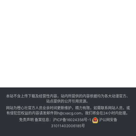
本站不含上传下载及经营性内容，站内所提供的内容依据均为各大动漫官方、
站点提供的公开引用资源。
网站为橙心社官方人员业余时间更新维护，精力有限，如需联系网站人员，或
有侵犯您权益的内容请发邮件到h@cxacg.com，我们将会在24小时内处理。
免责声明
备案信息：
沪ICP备16024356号-1
沪公网安备
31011402006185号