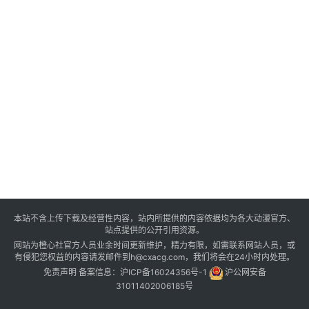
本站不含上传下载及经营性内容，站内所提供的内容依据均为各大动漫官方、
站点提供的公开引用资源。
网站为橙心社官方人员业余时间更新维护，精力有限，如需联系网站人员，或
有侵犯您权益的内容请发邮件到h@cxacg.com，我们将会在24小时内处理。
免责声明
备案信息：
沪ICP备16024356号-1
沪公网安备
31011402006185号