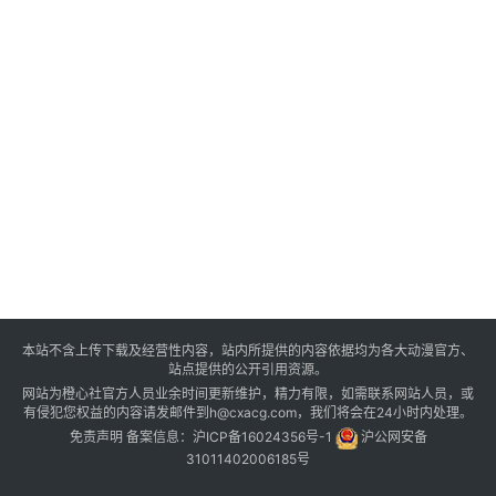
本站不含上传下载及经营性内容，站内所提供的内容依据均为各大动漫官方、
站点提供的公开引用资源。
网站为橙心社官方人员业余时间更新维护，精力有限，如需联系网站人员，或
有侵犯您权益的内容请发邮件到h@cxacg.com，我们将会在24小时内处理。
免责声明
备案信息：
沪ICP备16024356号-1
沪公网安备
31011402006185号