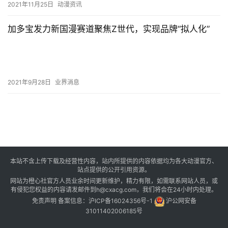
2021年11月25日
动漫资讯
加多宝发力新国漫赛道聚焦Z世代，实现品牌“拟人化”
2021年9月28日
业界消息
本站不含上传下载及经营性内容，站内所提供的内容依据均为各大动漫官方、
站点提供的公开引用资源。
网站为橙心社官方人员业余时间更新维护，精力有限，如需联系网站人员，或
有侵犯您权益的内容请发邮件到h@cxacg.com，我们将会在24小时内处理。
免责声明
备案信息：
沪ICP备16024356号-1
沪公网安备
31011402006185号