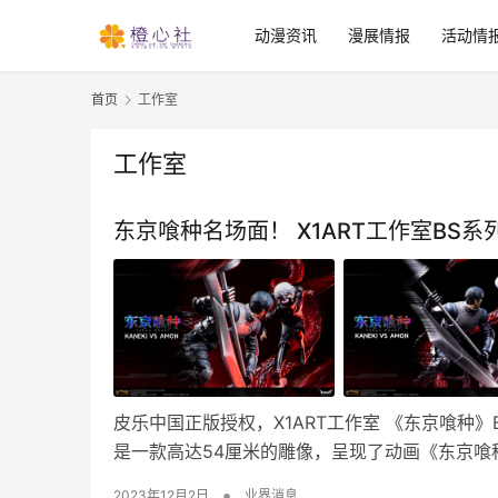
动漫资讯
漫展情报
活动情
首页
工作室
工作室
东京喰种名场面！ X1ART工作室BS
皮乐中国正版授权，X1ART工作室 《东京喰种》B
是一款高达54厘米的雕像，呈现了动画《东京喰
•
2023年12月2日
业界消息