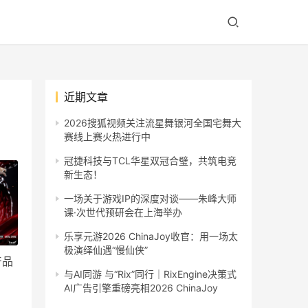
近期文章
2026搜狐视频关注流星舞银河全国宅舞大
赛线上赛火热进行中
冠捷科技与TCL华星双冠合璧，共筑电竞
新生态！
一场关于游戏IP的深度对谈——朱峰大师
课·次世代预研会在上海举办
乐享元游2026 ChinaJoy收官：用一场太
极演绎仙遇“慢仙侠”
产品
与AI同游 与“Rix”同行｜RixEngine决策式
AI广告引擎重磅亮相2026 ChinaJoy