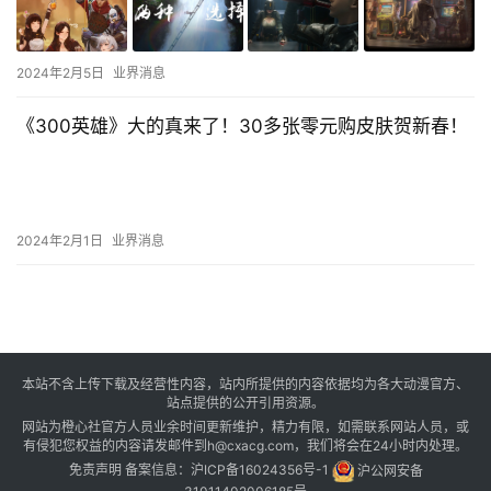
2024年2月5日
业界消息
《300英雄》大的真来了！30多张零元购皮肤贺新春！
2024年2月1日
业界消息
本站不含上传下载及经营性内容，站内所提供的内容依据均为各大动漫官方、
站点提供的公开引用资源。
网站为橙心社官方人员业余时间更新维护，精力有限，如需联系网站人员，或
有侵犯您权益的内容请发邮件到h@cxacg.com，我们将会在24小时内处理。
免责声明
备案信息：
沪ICP备16024356号-1
沪公网安备