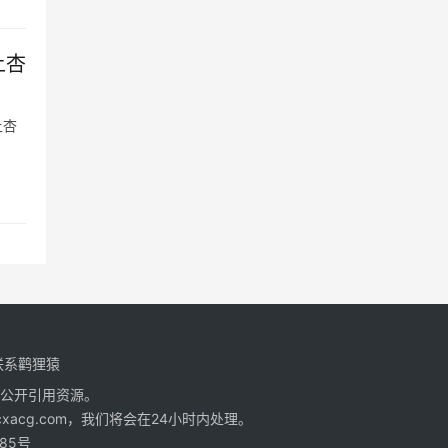
上杏
上杏
联系鹳狸猿
公开引用资源。
cg.com，我们将会在24小时内处理。
185号