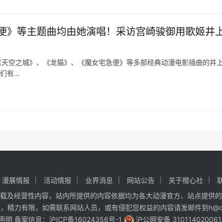
便》等主题曲均由她演唱！采访宫崎骏御用歌姬井
唱过《天空之城》、《龙猫》、《魔女宅急便》等多部经典动漫电影插曲的井
我们有…
漫展情报
活动情报
业界消息
网站公告
关于橙心社
载及经营性内容，站内所提供的内容依据均为各大动漫官方、站点提供的
精力有限，如需联系网站人员，或有侵犯您权益的内容请发邮件到h@cxa
声明
备案信息：
沪ICP备16024356号-1
沪公网安备 31011402006