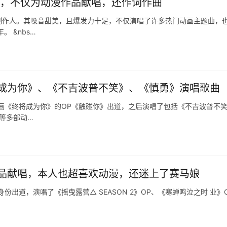
年，不仅为动漫作品献唱，还作词作曲
制作人。其嗓音甜美，且爆发力十足，不仅演唱了许多热门动画主题曲，
 &nbs…
成为你》、《不吉波普不笑》、《慎勇》演唱歌曲
动画《终将成为你》的OP《触碰你》出道，之后演唱了包括《不吉波普不
等多部动…
品献唱，本人也超喜欢动漫，还迷上了赛马娘
份出道，演唱了《摇曳露营△ SEASON 2》OP、《寒蝉鸣泣之时 业》