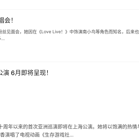
唱会！
粉丝见面会，她因在《Love Live！》中饰演南小鸟等角色而知名，后来
多…
海公演 6月即将呈现！
道十周年以来的首次亚洲巡演即将在上海公演。她将以饱满的热情
彩香演唱了电视动画《生存游戏社…