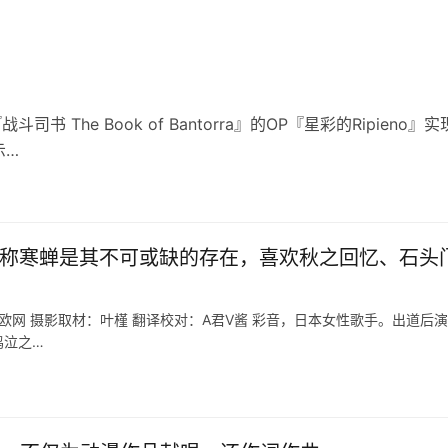
 The Book of Bantorra』的OP『星彩的Ripieno』实
示…
自称寒蝉是其不可或缺的存在，喜欢秋之回忆、石头
艾欧网 摄影取材：叶槿 翻译校对：A君V酱 彩音，日本女性歌手。出道后
鸣泣之…