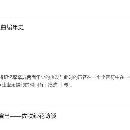
歌曲编年史
音乐将记忆摩挲成两面年少的热爱与此时的声音在一个个音符中在一
让虚无缥缈的时间有了痕迹 ｜与…
演出——佐咲纱花访谈