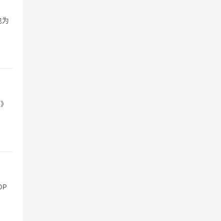
也为
笑》
OP