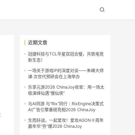
近期文章
冠捷科技与TCL华星双冠合璧，共筑电竞
新生态！
一场关于游戏IP的深度对谈——朱峰大师
课·次世代预研会在上海举办
乐享元游2026 ChinaJoy收官：用一场太
极演绎仙遇“慢仙侠”
与AI同游 与“Rix”同行｜RixEngine决策式
AI广告引擎重磅亮相2026 ChinaJoy
：
生而好战，一起爱攻！爱攻AGON十周年
嘉年华“夯”爆2026 ChinaJoy