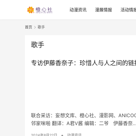
动漫资讯
漫展情报
活动情
首页
歌手
歌手
专访伊藤香奈子：珍惜人与人之间的链
联合采访：妄想文库、橙心社、漫影网、ANICOGA
邻家咪啪 翻译：A君V酱 编辑：二爷 伊藤香奈
•
2024年8月22日
动漫资讯