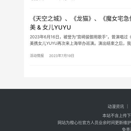
《天空之城》、《龙猫》、《魔女宅急
美 & 女儿YUYU
2023年6月16日，被誉为“宫崎骏御用歌手”，曾演
美携女儿YUYU再次来上海举办巡演。演出结束之后，
活动情报
2023年7月19日
动漫资讯
本站不含上传下
网站为橙心社官方人员业余时间更新维护，
免责