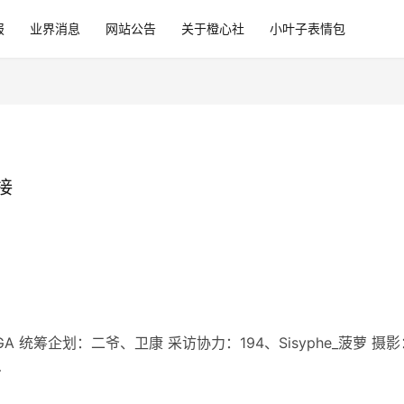
报
业界消息
网站公告
关于橙心社
小叶子表情包
接
 统筹企划：二爷、卫康 采访协力：194、Sisyphe_菠萝 摄影
…