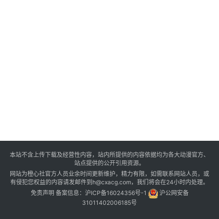
本站不含上传下载及经营性内容，站内所提供的内容依据均为各大动漫官方、
站点提供的公开引用资源。
网站为橙心社官方人员业余时间更新维护，精力有限，如需联系网站人员，或
有侵犯您权益的内容请发邮件到h@cxacg.com，我们将会在24小时内处理。
免责声明
备案信息：
沪ICP备16024356号-1
沪公网安备
31011402006185号