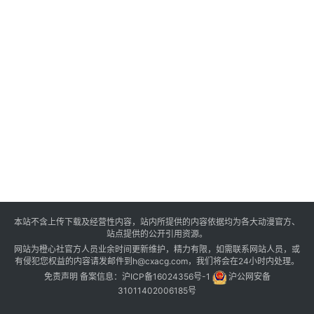
本站不含上传下载及经营性内容，站内所提供的内容依据均为各大动漫官方、
站点提供的公开引用资源。
网站为橙心社官方人员业余时间更新维护，精力有限，如需联系网站人员，或
有侵犯您权益的内容请发邮件到h@cxacg.com，我们将会在24小时内处理。
免责声明
备案信息：
沪ICP备16024356号-1
沪公网安备
31011402006185号