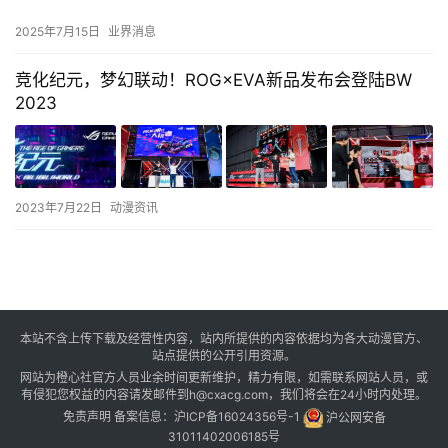
2025年7月15日
业界消息
竞化纪元，梦幻联动！ROG×EVA新品发布会登陆BW
2023
2023年7月22日
动漫资讯
本站不含上传下载及经营性内容，站内所提供的内容依据均为各大动漫官方、
站点提供的公开引用资源。
网站为橙心社官方人员业余时间更新维护，精力有限，如需联系网站人员，或
有侵犯您权益的内容请发邮件到h@cxacg.com，我们将会在24小时内处理。
免责声明
备案信息：
沪ICP备16024356号-1
沪公网安备
31011402006185号