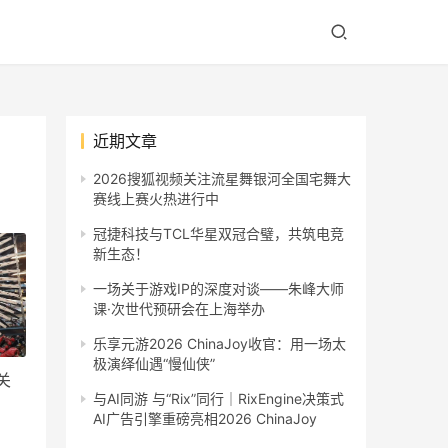
近期文章
2026搜狐视频关注流星舞银河全国宅舞大
赛线上赛火热进行中
冠捷科技与TCL华星双冠合璧，共筑电竞
新生态！
一场关于游戏IP的深度对谈——朱峰大师
课·次世代预研会在上海举办
乐享元游2026 ChinaJoy收官：用一场太
极演绎仙遇“慢仙侠”
关
与AI同游 与“Rix”同行｜RixEngine决策式
AI广告引擎重磅亮相2026 ChinaJoy