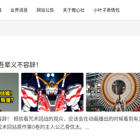
报
业界消息
网站公告
关于橙心社
小叶子表情包
吾辈义不容辞！
容辞！ 相信看咒术回战的观众，应该会在动画播出的时候看到有
咒术回站原作第0卷的主人公乙骨忧太。…