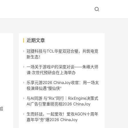
近期文章
冠捷科技与TCL华星双冠合璧，共筑电竞
新生态！
一场关于游戏IP的深度对谈——朱峰大师
课·次世代预研会在上海举办
乐享元游2026 ChinaJoy收官：用一场太
极演绎仙遇“慢仙侠”
与AI同游 与“Rix”同行｜RixEngine决策式
AI广告引擎重磅亮相2026 ChinaJoy
加
生而好战，一起爱攻！爱攻AGON十周年
嘉年华“夯”爆2026 ChinaJoy