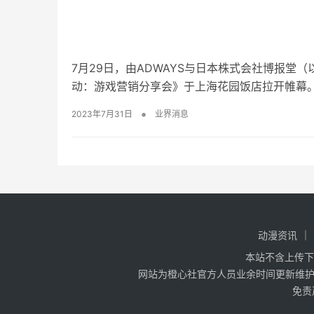
7月29日，由ADWAYS与日本株式会社博报堂（以
动：游戏营销分享会》于上海花园饭店拉开帷幕
•
2023年7月31日
业界消息
动漫资讯
本站不含上传下
网站为橙心社官方人员业余时间更新维护，
免责