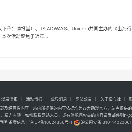
下称：博报堂）、JS ADWAYS、Unicorn共同主办的《出海行
。本次活动聚焦于近年…
漫展情报
活动情报
业界消息
网站公告
关于橙心社
载及经营性内容，站内所提供的内容依据均为各大动漫官方、站点提供的
精力有限，如需联系网站人员，或有侵犯您权益的内容请发邮件到h@cxa
声明
备案信息：
沪ICP备16024356号-1
沪公网安备 31011402006