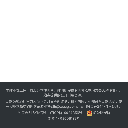
本站不含上传下载及经营性内容，站内所提供的内容依据均为各大动漫官方、
站点提供的公开引用资源。
网站为橙心社官方人员业余时间更新维护，精力有限，如需联系网站人员，或
有侵犯您权益的内容请发邮件到h@cxacg.com，我们将会在24小时内处理。
免责声明
备案信息：
沪ICP备16024356号-1
沪公网安备
31011402006185号