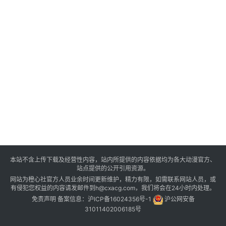
本站不含上传下载及经营性内容，站内所提供的内容依据均为各大动漫官方、
站点提供的公开引用资源。
网站为橙心社官方人员业余时间更新维护，精力有限，如需联系网站人员，或
有侵犯您权益的内容请发邮件到h@cxacg.com，我们将会在24小时内处理。
免责声明
备案信息：
沪ICP备16024356号-1
沪公网安备
31011402006185号