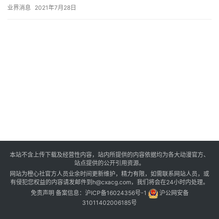
而虎牙直播已经为你准备好HSC大赛，星光万象由你创，海量皮肤
业界消息
2021年7月28日
等你…
本站不含上传下载及经营性内容，站内所提供的内容依据均为各大动漫官方、
站点提供的公开引用资源。
网站为橙心社官方人员业余时间更新维护，精力有限，如需联系网站人员，或
有侵犯您权益的内容请发邮件到h@cxacg.com，我们将会在24小时内处理。
免责声明
备案信息：
沪ICP备16024356号-1
沪公网安备
31011402006185号