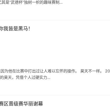
其是“武德杯”独树一帜的趣味赛制…
你我皆是黑马！
因为他在比赛中打出过让人难以忘怀的操作。 昊天不一样。 20
赛的昊天，凭借个人过硬实力…
西北赛区晋级赛华丽谢幕