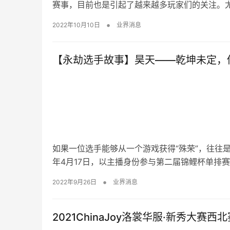
赛事，目前也是引起了越来越多玩家们的关注。尤
•
2022年10月10日
业界消息
【永劫选手故事】昊天——乾坤未定，
如果一位选手能够从一个游戏获得“殊荣”，往往是
年4月17日，以主播身份参与第二届锦鲤杯单排
•
2022年9月26日
业界消息
2021ChinaJoy洛裳华服·新秀大赛