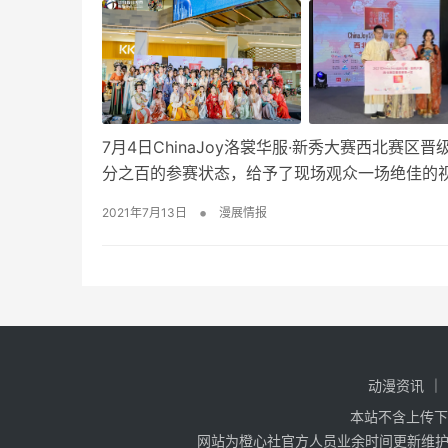
7月4日ChinaJoy洛裳华服·新秀大赛西北
分之百的参赛状态，给予了现场观众一场绝佳的
•
2021年7月13日
漫展情报
动漫资讯
本站不含上传下
网站为橙心社官方人员业余时间更新维护，