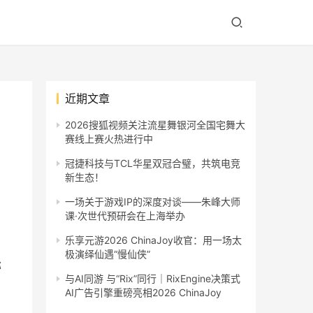
近期文章
2026搜狐视频关注流星舞银河全国宅舞大
赛线上赛火热进行中
冠捷科技与TCL华星双冠合璧，共筑电竞
新生态！
一场关于游戏IP的深度对谈——朱峰大师
课·次世代预研会在上海举办
乐享元游2026 ChinaJoy收官：用一场太
极演绎仙遇“慢仙侠”
称
与AI同游 与“Rix”同行｜RixEngine决策式
AI广告引擎重磅亮相2026 ChinaJoy