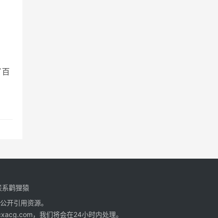
了百
联系鹳狸猿
公开引用资源。
cg.com，我们将会在24小时内处理。