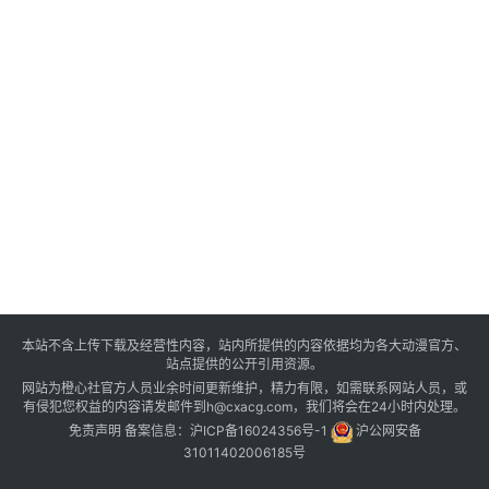
本站不含上传下载及经营性内容，站内所提供的内容依据均为各大动漫官方、
站点提供的公开引用资源。
网站为橙心社官方人员业余时间更新维护，精力有限，如需联系网站人员，或
有侵犯您权益的内容请发邮件到h@cxacg.com，我们将会在24小时内处理。
免责声明
备案信息：
沪ICP备16024356号-1
沪公网安备
31011402006185号