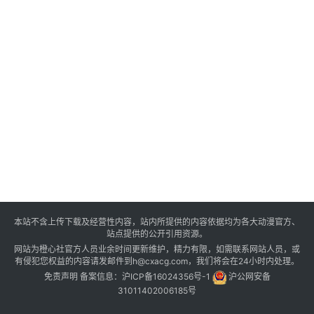
本站不含上传下载及经营性内容，站内所提供的内容依据均为各大动漫官方、
站点提供的公开引用资源。
网站为橙心社官方人员业余时间更新维护，精力有限，如需联系网站人员，或
有侵犯您权益的内容请发邮件到h@cxacg.com，我们将会在24小时内处理。
免责声明
备案信息：
沪ICP备16024356号-1
沪公网安备
31011402006185号