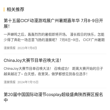
相关推荐
第十五届CICF动漫游戏展广州暑期嘉年华 7月8-9日开
展！
一声蝉鸣之后，轰轰烈烈的暑假即将开场。 漫长假日的快乐，怎能
少得了奔赴一场恣意飞扬的漫展呢？ 7月8日~9日， CICF广州暑期
嘉年华 等你赴约~ 这里有你期待已久的…
漫展情报
2023年7月6日
ChinaJoy大赛节目单召唤大法！
ChinaJoy大赛节目单召唤大法！ 召唤成功！ 距离大赛开始的日子
越来越近了~ 白天想，夜里哭，做梦都想见到各位选手！
2024ChinaJoy Cosplay超级联赛总决赛节目…
漫展情报
2024年7月15日
第20届中国国际动漫节cosplay超级盛典陕西赛区报名
中