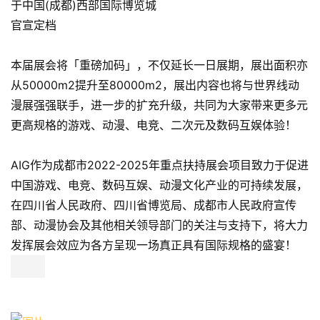
于中国(成都)西部国际博览城
官宣定档
本届展会将「
重磅加码
」，不仅
延长一日展期
，展出面积亦
从50000m2
提升至80000m2
，展出内容也将
与世界线动
漫展强强联手
，进一步的
扩充升级
，共同为大家带来
更多元
更高规格
的游戏、动漫、电竞、二次元及数码互娱体验！
AIG
作为成都市2022-2025年重点扶持展会项目
致力于促进
中国游戏、电竞、数码互娱、动漫文化产业的可持续发展，
在四川省人民政府、四川省博览局、成都市人民政府宣传
部、动漫协会及其他相关领导部门的关注与支持下，将大力
发挥展会效应为各方呈现一场真正具有国际规格的盛宴！