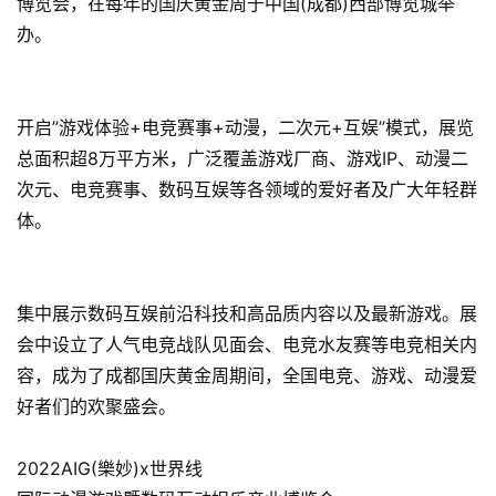
办。
开启”游戏体验+电竞赛事+动漫，二次元+互娱”模式，展览
总面积超8万平方米，广泛覆盖游戏厂商、游戏IP、动漫二
次元、电竞赛事、数码互娱等各领域的爱好者及广大年轻群
体。
集中展示数码互娱前沿科技和高品质内容以及最新游戏。展
会中设立了人气电竞战队见面会、电竞水友赛等电竞相关内
容，成为了成都国庆黄金周期间，全国电竞、游戏、动漫爱
好者们的欢聚盛会。
2022AIG(樂妙)x世界线
国际动漫游戏暨数码互动娱乐产业博览会