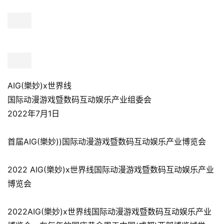
AIG(樂妙)x世界线
国际动漫游戏暨数码互动娱乐产业组委会
2022年7月1日
首届AIG(樂妙))国际动漫游戏暨数码互动娱乐产业博览会
2022 AIG(樂妙)x世界线国际动漫游戏暨数码互动娱乐产业
博览会
2022AIG(樂妙)x世界线国际动漫游戏暨数码互动娱乐产业
博览会，在每年的国庆黄金周于中国(成都)西部博览城举