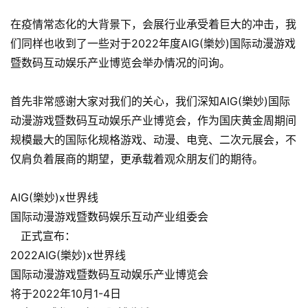
在疫情常态化的大背景下，会展行业承受着巨大的冲击，我
们同样也收到了一些对于2022年度AIG(樂妙)国际动漫游戏
暨数码互动娱乐产业博览会举办情况的问询。
首先非常感谢大家对我们的关心，我们深知AIG(樂妙)国际
动漫游戏暨数码互动娱乐产业博览会，作为国庆黄金周期间
规模最大的国际化规格游戏、动漫、电竞、二次元展会，不
仅肩负着展商的期望，更承载着观众朋友们的期待。
AIG(樂妙)x世界线
国际动漫游戏暨数码娱乐互动产业组委会
正式宣布：
2022AIG(樂妙)x世界线
国际动漫游戏暨数码互动娱乐产业博览会
将于2022年10月1-4日