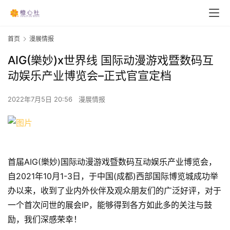
首页
漫展情报
AIG(樂妙)x世界线 国际动漫游戏暨数码互
动娱乐产业博览会–正式官宣定档
2022年7月5日 20:56
漫展情报
首届AIG(樂妙)国际动漫游戏暨数码互动娱乐产业博览会，
自2021年10月1-3日，于中国(成都)西部国际博览城成功举
办以来，收到了业内外伙伴及观众朋友们的广泛好评，对于
一个首次问世的展会IP，能够得到各方如此多的关注与鼓
励，我们深感荣幸！