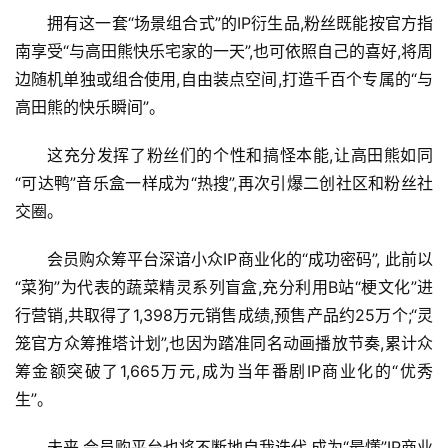
拥有这一套“场景组合式”的IP衍生品,粉丝既能按官方指
南享受“与高田熊快乐宅家的一天”,也可依照自己的喜好,将周
边随机单独或组合使用,自由装点空间,打造千百个专属的“与
高田熊的快乐瞬间”。
这充分发挥了粉丝们的个性和搞怪本能,让高田熊如同
“可达鸭”音乐盒一样成为“热搜”,再次引爆二创社区和粉丝社
交圈。
会员购众筹平台深谙小众IP商业化的“成功密码”, 此前以
“菜狗”为代表的蔬菜精灵系列盲盒,充分利用B站“梗文化”进
行营销,共取得了1,398万元销售成绩,预售产品约25万个;“灵
笼官方众筹推塔计划”,也因为踏准同名动画播放节奏,累计众
筹金额突破了1,665万元,成为当年番剧IP商业化的“优秀
生”。
未来,会员购平台也将不断地自我迭代,成为“最懂”IP商业