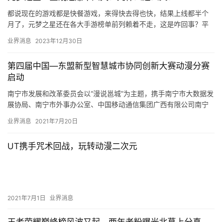
都说现在的游戏都是快餐游戏，来得快去得也快，结果上线都半个
月了，元梦之星还在各大手游榜单前列赖着不走，这是咋回事？平
时的手游都是上线期一过，路人玩家们就开始慢慢退场，但元梦反
业界消息
2023年12月30日
其道而…
第四届中国—东盟新型智慧城市协同创新大赛动漫分赛
启动
南宁市发展和改革委员会以“漫说邕城”为主题，携手南宁市大数据发
展协局、南宁市外事办公室、中国移动通信集团广西有限公司南宁
分公司、华为-南宁数字经济产业创新中心、云宝宝大数据产业发
业界消息
2021年7月20日
展…
UT携手咒术回战，玩转动漫二次元
2021年7月1日
业界消息
王者荣耀巅峰榜风波又起，两年老粉曝光北慕上分真