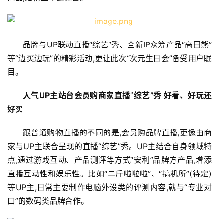
品牌与UP联动直播“综艺”秀、全新IP众筹产品“高田熊”
等“边买边玩”的精彩活动,更让此次“次元生日会”备受用户瞩
目。
人气UP主站台会员购商家直播“综艺”秀 好看、好玩还
好买
跟普通购物直播的不同的是,会员购品牌直播,更像由商
家与UP主联合呈现的直播“综艺”秀。UP主结合自身领域特
点,通过游戏互动、产品测评等方式“安利”品牌方产品,增添
直播互动性和娱乐性。比如“二斤啦啦啦”、“搞机所”(待定)
等UP主,日常主要制作电脑外设类的评测内容,就与“专业对
口”的数码类品牌合作。