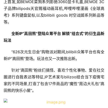
上首发,如BEMOE菜狗系列影驰3060显卡礼盒,BEMOE 3C
子品牌bilipods天官赐福动画耳机,哔哩哔哩漫画《全球高
考》系列键盘鼠标,以及bilibili goods 时空战姬系列新品等
等。
全新IP“高田熊”登陆众筹平台 解锁“组合式”的衍生品新
玩法
“626次元生日会”购物派对期间,bilibili众筹平台也有全
新IP“高田熊”登场。玩法也又一次推陈出新。
针对“高田熊”粉丝们搞怪、喜欢个性化事物、爱在社交
圈进行自我表达等特征,IP艺术家与bilizoo结合当下疫情宅
家的不同场景,打造了包含17件商品的“魔性”周边大礼包“高
田熊的快乐小屋”。