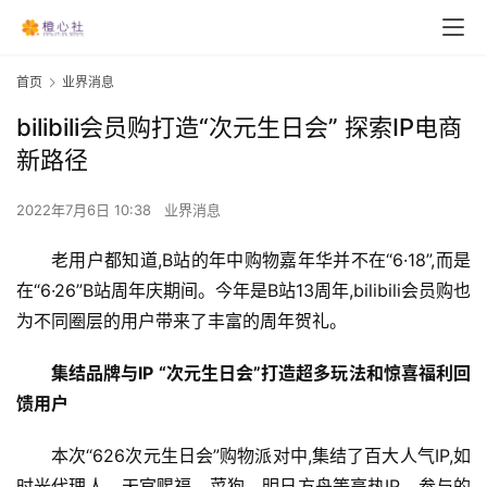
首页
业界消息
bilibili会员购打造“次元生日会” 探索IP电商
新路径
2022年7月6日 10:38
业界消息
老用户都知道,B站的年中购物嘉年华并不在“6·18”,而是
在“6·26”B站周年庆期间。今年是B站13周年,bilibili会员购也
为不同圈层的用户带来了丰富的周年贺礼。
集结品牌与IP “次元生日会”打造超多玩法和惊喜福利回
馈用户
本次“626次元生日会”购物派对中,集结了百大人气IP,如
时光代理人、天官赐福、菜狗、明日方舟等高热IP。参与的