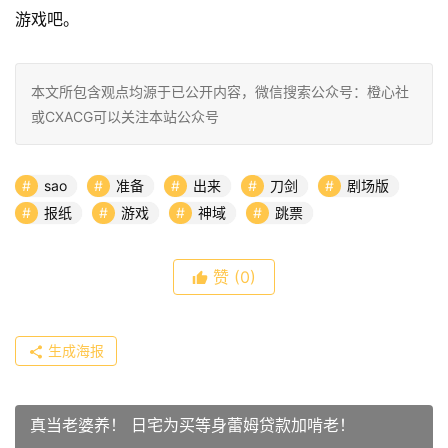
游戏吧。
本文所包含观点均源于已公开内容，微信搜索公众号：橙心社
或CXACG可以关注本站公众号
sao
准备
出来
刀剑
剧场版
报纸
游戏
神域
跳票
赞
(0)
生成海报
真当老婆养！ 日宅为买等身蕾姆贷款加啃老！