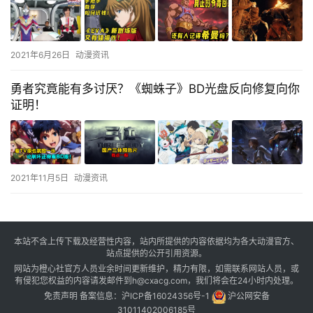
2021年6月26日
动漫资讯
勇者究竟能有多讨厌？《蜘蛛子》BD光盘反向修复向你
证明！
2021年11月5日
动漫资讯
本站不含上传下载及经营性内容，站内所提供的内容依据均为各大动漫官方、
站点提供的公开引用资源。
网站为橙心社官方人员业余时间更新维护，精力有限，如需联系网站人员，或
有侵犯您权益的内容请发邮件到h@cxacg.com，我们将会在24小时内处理。
免责声明
备案信息：
沪ICP备16024356号-1
沪公网安备
31011402006185号