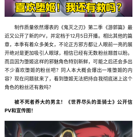
制作质量依然爆表的《鬼灭之刃》第二季《游郭篇》最
近又公开了新的PV，并定档于12月5日开播。相比其他的篇
章，本季有着众多美女，不论正方邪方都让人眼前一亮的展
开绝对是更加吸引人眼球，相信已经有无数粉丝翘首以盼。
而且因为堕姬这样的邪魅角色特别新鲜，可能之后还会多出
不少喜欢堕姬的粉丝吧？同人本大概会爆出一堆堕姬的内
容？现在问题就来了，看到堕姬无法把持自我彻底迷上这个
角色的粉丝还有救吗？
被不死者养大的男主！《世界尽头的圣骑士》公开信
PV和宣传图！