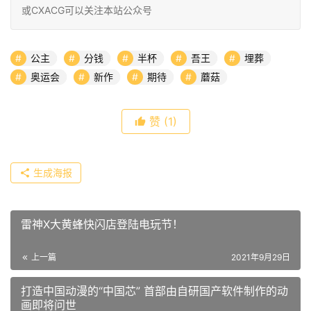
或CXACG可以关注本站公众号
公主
分钱
半杯
吾王
埋葬
奥运会
新作
期待
蘑菇
赞
(1)
生成海报
雷神X大黄蜂快闪店登陆电玩节！
上一篇
2021年9月29日
打造中国动漫的“中国芯” 首部由自研国产软件制作的动
画即将问世