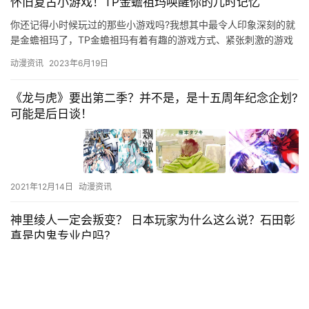
怀旧复古小游戏！TP金蟾祖玛唤醒你的儿时记忆
你还记得小时候玩过的那些小游戏吗?我想其中最令人印象深刻的就
是金蟾祖玛了，TP金蟾祖玛有着有趣的游戏方式、紧张刺激的游戏
节奏以及多种复古的游戏背景让人深深陶醉在其中，直到现在也都
动漫资讯
2023年6月19日
还…
《龙与虎》要出第二季？并不是，是十五周年纪念企划?
可能是后日谈！
2021年12月14日
动漫资讯
神里绫人一定会叛变？ 日本玩家为什么这么说？石田彰
真是内鬼专业户吗？
今天咱们来聊聊声优界的专业户。这个话题应该不难理解，每个人
都有自己擅长的音域，对应的音域适合特定类型的角色。所以就有
了日高里菜适合配萝莉，田中敦子总是配御姐，一需要男中音角色
动漫资讯
2022年12月23日
基本上…