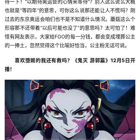
待一下！“以期待奥运会的心情来等待”？别人这么说么大概
也就是“等四年”的意思，可你这么说那还能让人不慌吗？刚
过去的东京奥运会咱们也不是不知道什么情况。蘑菇这么个
形容那不还带着“以后可能也没了”的意思吗？太可怕了！难
怪有网友表示，大家给FGO的每一分钱，都会变成埋葬公主
的一捧土，忽然觉得这个比喻好恰当，公主粉无话可说。
喜欢堕姬的我还有救吗？《鬼灭 游郭篇》12月5日开
播！