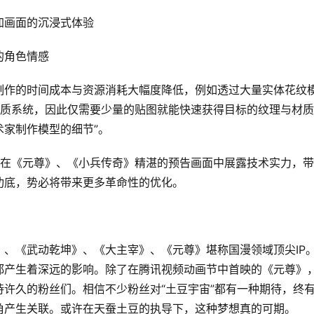
加画面的沉浸式体验
的角色情感
制作的时间成本与资源消耗大幅度降低，例如透过大量实体花纹
材质系统，因此仅需要少量的贴图就能快速获得目标的纹理与材
家制作模型的细节”。
经在《元尊》、《小兵传奇》精湛的预告画面中展露技术实力，
功底，势必将带来更多革命性的优化。
、《武动乾坤》、《大主宰》、《元尊》堪称国漫领域顶尖IP
都产生着深远的影响。除了在腾讯视频动画节中首映的《元尊》
许久的粉丝们。相信不少粉丝对“土豆宇宙”都有一种期待，终
角产生关联。或许在天蚕土豆的执导下，这种梦想真的可期。