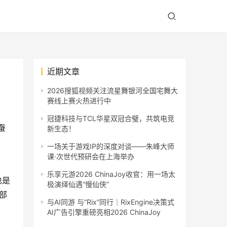
近期文章
2026搜狐视频关注流星舞银河全国宅舞大
赛线上赛火热进行中
冠捷科技与TCL华星双冠合璧，共筑电竞
蚕
新生态！
一场关于游戏IP的深度对谈——朱峰大师
课·次世代预研会在上海举办
乐享元游2026 ChinaJoy收官：用一场太
也是
极演绎仙遇“慢仙侠”
部
与AI同游 与“Rix”同行｜RixEngine决策式
AI广告引擎重磅亮相2026 ChinaJoy