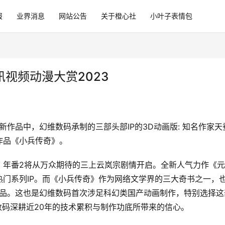
报
业界消息
网站公告
关于橙心社
小叶子表情包
视频动漫大赏2023
新作品中，幻维数码承制的三部头部IP的3D动画版: 知名作家天
作品《小兵传奇》。
，年番2将从万众期待的三上云岚宗剧情开启。全新人气力作《元
门系列IP。而《小兵传奇》作为网络文学界的三大奇书之一，
作品。这也是幻维数码首次涉足科幻类国产动画制作，特别选择这
数码深耕近20年的技术累积与制作功底所带来的信心。