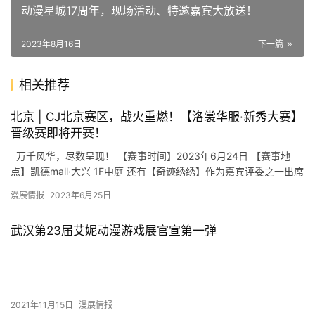
动漫星城17周年，现场活动、特邀嘉宾大放送！
2023年8月16日
下一篇
相关推荐
北京 | CJ北京赛区，战火重燃！【洛裳华服·新秀大赛】
晋级赛即将开赛！
万千风华，尽数呈现！ 【赛事时间】2023年6月24日 【赛事地
点】凯德mall·大兴 1F中庭 还有【奇迹绣绣】作为嘉宾评委之一出席
现场！ 这个端午假期，一起领略国…
漫展情报
2023年6月25日
武汉第23届艾妮动漫游戏展官宣第一弹
2021年11月15日
漫展情报