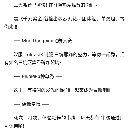
三大舞台已就位! 在召唤热爱舞台的你们~
赢取千元奖金!碰撞出激烈火花~ 团体组，单双组，等
你来!!!
—– Moe Dangcing宅舞大赛 —-
汉服 Lolita JK制服 三坑服饰的魅力，等你一起秀，还
有知名三坑嘉宾重磅加盟哟~
—– PikaPika种草秀 —–
这里，等待闪闪发光的你们!一起来成为偶像吧!!!
—– 偶像专场 —–
动次，打次，体验宅舞的串烧，每天都有!审核通过即
可免票哟!