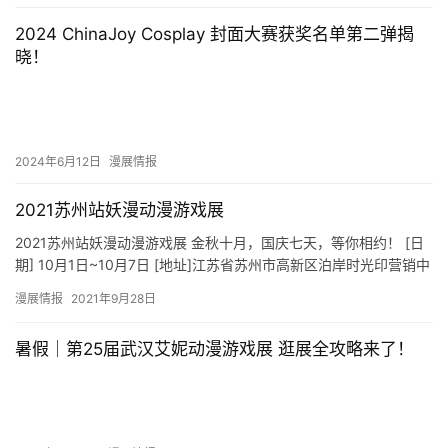
2024 ChinaJoy Cosplay 封面大赛获奖名单第二弹揭
晓！
2024年6月12日
漫展情报
2021苏州站妖漫动漫游戏展
2021苏州站妖漫动漫游戏展 金秋十月，国庆七天，等你相约！ [日
期] 10月1日~10月7日 [地址]江苏省苏州市高新区泊岸时光印营销中
心 [交通]公交529号线浒墅关站下 [精…
漫展情报
2021年9月28日
暑假｜第25届武汉艾妮动漫游戏展 逛展全攻略来了！