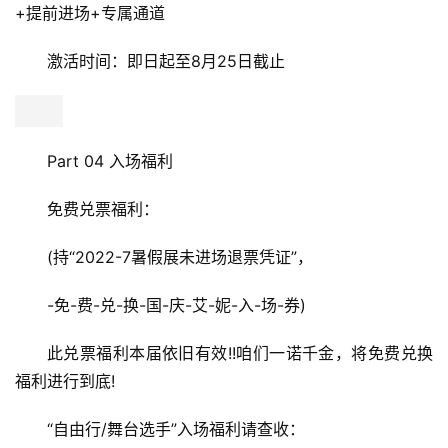
+提前进场+专属通道
激活时间：即日起至8月25日截止
Part 04 入场福利
免费兑票福利：
(持“2022-7暑假展未进场退票凭证”，
-免-费-兑-换-国-庆-艾-妮-入-场-券)
此兑票福利本届依旧有效!!咱们一诺千金，将免费兑换
福利进行到底!
“自由行/舞台选手”入场福利请查收：