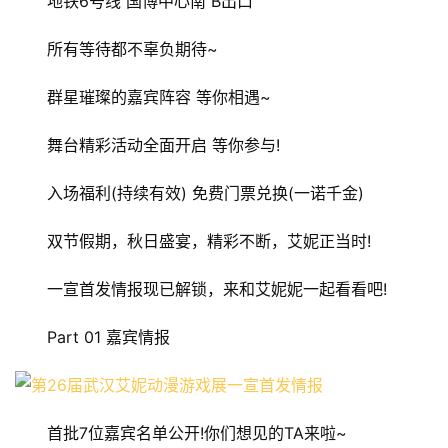
地铁6号线 国博中心南 B出口
所有等待都不辜负期待~
群星璀璨的嘉宾阵容 等你相遇~
舞台精彩活动全面开启 等你参与!
入场福利(持续有效) 免费门票兑换(一诺千金)
双节假期，秋日盛宴，精彩不断，艾妮正当时!
一宣首发情报现已解锁，来和艾妮妮一起看看吧!
Part 01 嘉宾情报
首批7位嘉宾名单公开!你们想见的TA来啦~