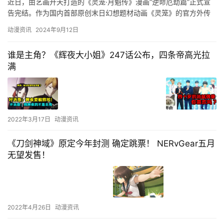
近日，由艺画开天打造的《灵笼·月魁传》漫画“逆命厄劫篇”正式宣
告完结。作为国内首部原创末日幻想题材动画《灵笼》的官方外传
漫画，以高人气角色白月魁的传奇成长经历为主线，讲述她从天才
动漫资讯
2024年9月12日
脑…
谁是主角？《辉夜大小姐》247话公布，四条帝高光拉
满
2022年3月17日
动漫资讯
《刀剑神域》原定今年封测 确定跳票！ NERvGear五月
无望发售！
2022年4月26日
动漫资讯