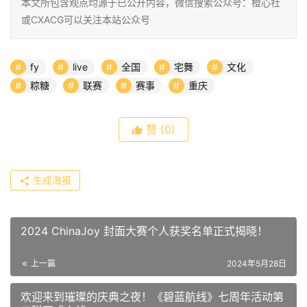
本文所包含观点均源于已公开内容，微信搜索公众号：橙心社
或CXACG可以关注本站公众号
fy
live
全国
宅舞
文化
粽糖
联赛
赛事
重庆
赞
(0)
生成海报
2024 ChinaJoy 封面大赛个人获奖名单正式揭晓！
上一篇
2024年5月28日
欢迎来到璀璨的庆典之夜！《碧蓝航线》七周年活动第