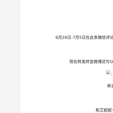
 6月28日-7月5日在此条微信评
现在转发终宣微博还可
新
和艾妮妮