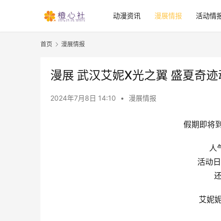
动漫资讯
漫展情报
活动情
首页
漫展情报
漫展 武汉艾妮X光之翼 盛夏奇迹动
2024年7月8日 14:10
•
漫展情报
假期即将
人
活动日
艾妮