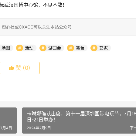
坐标武汉国博中心馆，不见不散！
橙心社或CXACG可以关注本站公众号
场图
活动
游园会
舞台
艾妮
赞
(0)
卡琳娜确认出席，第十一届深圳国际电玩节，7月1
日-21日举办！
年7月4日
2024年7月9日
下