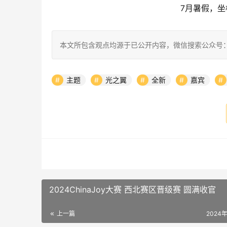
7月暑假，
本文所包含观点均源于已公开内容，微信搜索公众号：
主题
光之翼
全新
嘉宾
2024ChinaJoy大赛 西北赛区晋级赛 圆满收官
上一篇
2024