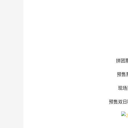
拼团
预售
现场
预售双日