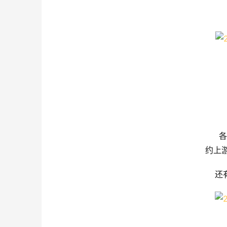
各
约上
还