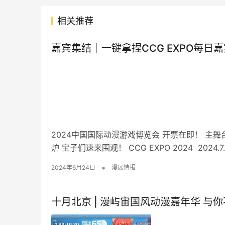
相关推荐
嘉宾集结｜一键拿捏CCG EXPO每日
2024中国国际动漫游戏博览会 开票在即！ 主
炉 宝子们速来围观！ CCG EXPO 2024 2024.7.
•
2024年6月24日
漫展情报
十月北京 | 漫屿宙国风动漫嘉年华 与