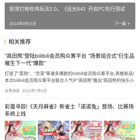
捉宠打枪吃鸡玩法2.0，《远光84》开启PC先行测试
2024年9月21日
下一篇
相关推荐
“高田熊”登陆bilibili会员购众筹平台 “场景组合式”衍生品
催生下一代“爆款”
打造了“菜狗”、“灵笼”等诸多爆款的bilibili会员购众筹平台,再推新品!
本次bilibili会员购众筹平台联合人气IP“高田熊”推出“高田熊的快乐小
屋”场景组合式衍生品,包含…
业界消息
2022年7月5日
彩蛋寻踪!《天月麻雀》新雀士「诺诺兔」登场、比赛场
系统上线