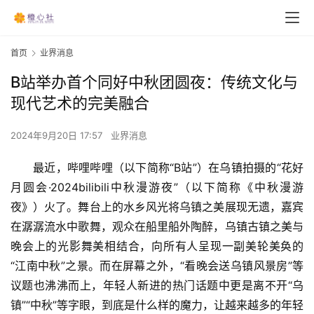
首页
业界消息
B站举办首个同好中秋团圆夜：传统文化与
现代艺术的完美融合
2024年9月20日 17:57
业界消息
最近，哔哩哔哩（以下简称“B站”）在乌镇拍摄的“花好
月圆会·2024bilibili中秋漫游夜”（以下简称《中秋漫游
夜》）火了。舞台上的水乡风光将乌镇之美展现无遗，嘉宾
在潺潺流水中歌舞，观众在船里船外陶醉，乌镇古镇之美与
晚会上的光影舞美相结合，向所有人呈现一副美轮美奂的
“江南中秋”之景。而在屏幕之外，“看晚会送乌镇风景房”等
议题也沸沸而上，年轻人新进的热门话题中更是离不开“乌
镇”“中秋”等字眼，到底是什么样的魔力，让越来越多的年轻