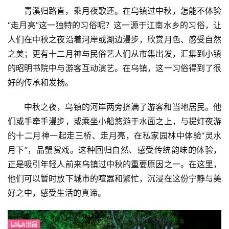
青溪归路直，乘月夜歌还。在乌镇过中秋，怎能不体验
“走月亮”这一独特的习俗呢？这一源于江南水乡的习俗，让
人们在中秋之夜沿着河岸或湖边漫步，欣赏月色、感受自然
之美；更有十二月神与民俗艺人们从市集出发，汇集到小镇
的昭明书院中与游客互动演艺。在乌镇，这一习俗得到了很
好的传承和发扬。
中秋之夜，乌镇的河岸两旁挤满了游客和当地居民。他
们或手牵手漫步，或乘坐小船悠游于水面之上，与提灯夜游
的十二月神一起走三桥、走月亮，在私家园林中体验“灵水
月下”，品蟹赏戏。这种回归自然、感受传统韵味的体验，
正是吸引年轻人前来乌镇过中秋的重要原因之一。在这里，
他们可以暂时放下城市的喧嚣和繁忙，沉浸在这份宁静与美
好之中，感受生活的真谛。