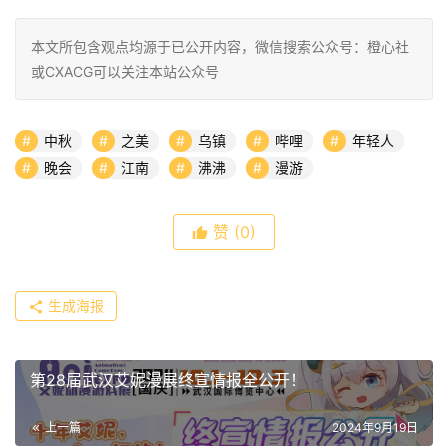
本文所包含观点均源于已公开内容，微信搜索公众号：橙心社
或CXACG可以关注本站公众号
中秋
之美
乌镇
哔哩
年轻人
晚会
江南
沸沸
漫游
赞
(0)
生成海报
第28届武汉艾妮漫展终宣情报全公开！
上一篇
2024年9月19日