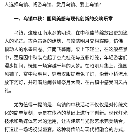
人选择乌镇、畅游乌镇、赏月乌镇、爱上乌镇？
一、乌镇中秋：国风美感与现代创新的交响乐章
乌镇，这座江南水乡的明珠，在中秋佳节绽放出更加迷
人的光芒。古色古香的建筑，与皎洁明月交相辉映，仿佛一
幅动人的水墨画卷。江南飞暮雨，梁上下轻尘，在这般盛景
中，更是因中秋装点起了点点桂花与五彩灯笼，年轻游客们
漫步期间，恍如一场穿越千年的大梦。在昭明月集上，逛国
风铺子、赏中秋明月，穿着汉服提着兔子灯，沿着小桥流水
放下河灯，并赶着热闹参加祭月大典，在古镇中感受国风古
礼。
尤为值得一提的是，乌镇的中秋活动不仅仅是对传统文
化的简单复刻，更是在传承的基础上进行了创新。现代灯光
技术和新媒体艺术的运用，让古建筑与光影艺术完美结合，
打造出一场场视觉盛宴。这种将传统与现代相融合的方式，