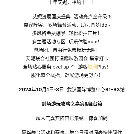
十年艾妮，相约十一！
艾妮漫展国庆盛典  活动亮点全升级↑
嘉宾阵容、多场舞台活动，助力圆梦ido~
多风格免费棚景  轻松松拍正片！
多主题活动专区  玩乐体验max！
游场团、自由行免票畅玩无阻！
艾妮联合社团打造趣味游园会 集章打卡
全场贴心服务level up ↑  游客
福利
Plus！
服化道全概括，逛展游场更舒心！
2024
年
10
月
1
日-
3
日  武汉国际博览中心
B1-B3
馆
到场游玩攻略
之
嘉宾
&
舞台
篇
超人气嘉宾阵容已集结！惊喜加码
豪华舞台活动和赛事、舞台日程时间表快快码住