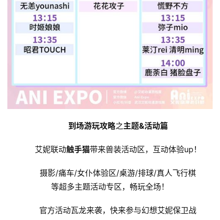
到场游玩攻略
之
主题
&
活动
篇
艾妮联动
触手猫
带来兽装活动区，互动体验up！
摄影/痛车/女仆体验区/桌游/排球/真人飞行棋
等超多主题活动专区，畅玩全场！
官方活动瓦龙来袭，快来参与幻想艾妮保卫战