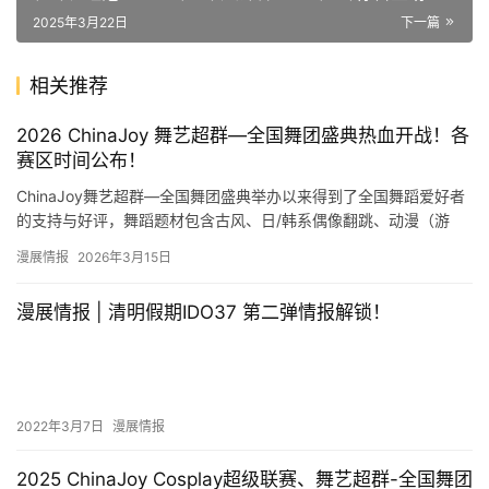
一起狂欢春日音乐节！
2025年3月22日
下一篇
相关推荐
2026 ChinaJoy 舞艺超群—全国舞团盛典热血开战！各
赛区时间公布！
ChinaJoy舞艺超群—全国舞团盛典举办以来得到了全国舞蹈爱好者
的支持与好评，舞蹈题材包含古风、日/韩系偶像翻跳、动漫（游
戏）为主题的同人舞蹈。2026年全国舞团盛典已于2025…
漫展情报
2026年3月15日
漫展情报 | 清明假期IDO37 第二弹情报解锁！
2022年3月7日
漫展情报
2025 ChinaJoy Cosplay超级联赛、舞艺超群-全国舞团