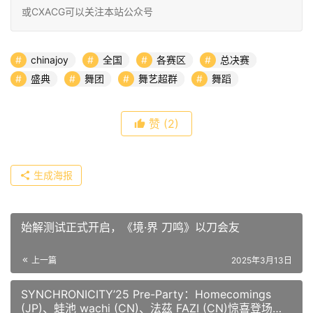
或CXACG可以关注本站公众号
chinajoy
全国
各赛区
总决赛
盛典
舞团
舞艺超群
舞蹈
赞
(2)
生成海报
始解测试正式开启，《境·界 刀鸣》以刀会友
上一篇
2025年3月13日
SYNCHRONICITY’25 Pre-Party：Homecomings
(JP)、蛙池 wachi (CN)、法茲 FAZI (CN)惊喜登场！