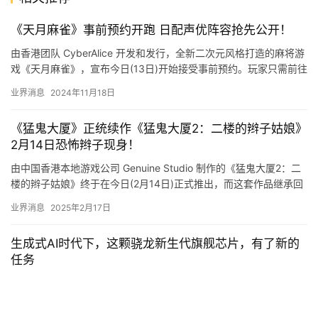
《天月麻雀》事前预约开跑 日配声优阵容抢先公开！
由香港团队 CyberAlice 开发和发行，全新二次元风格打造的麻将游
戏《天月麻雀》，宣布今日(13日)开始接受事前预约。玩家只需前往
官方网站，填写简单资料即可完成预约，达成预约…
业界消息
2024年11月18日
《猛鬼大厦》正统续作《猛鬼大厦2：二楼的辫子姑娘》
2月14日恐怖辫子现身！
由中国香港本地游戏公司 Genuine Studio 制作的《猛鬼大厦2：二
楼的辫子姑娘》终于在今日(2月14日)正式推出，而这套作品继承回
第一集的港产片风格，让大家再次踏足回香港…
业界消息
2025年2月17日
生成式AI时代下，这颗骁龙新生代旗舰芯片，有了新的
任务