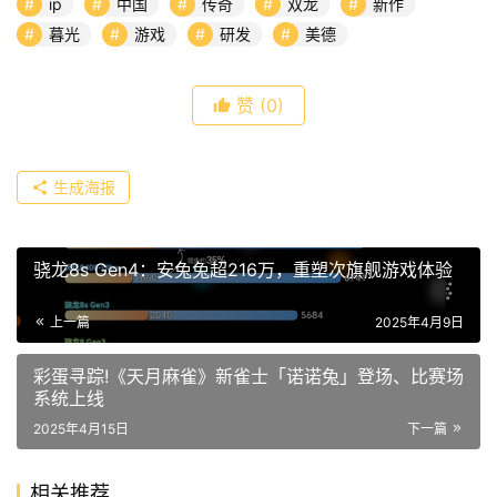
ip
中国
传奇
双龙
新作
暮光
游戏
研发
美德
赞
(0)
生成海报
骁龙8s Gen4：安兔兔超216万，重塑次旗舰游戏体验
上一篇
2025年4月9日
彩蛋寻踪!《天月麻雀》新雀士「诺诺兔」登场、比赛场
系统上线
2025年4月15日
下一篇
相关推荐