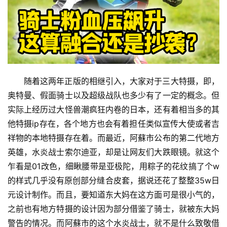
随着这两年正版的相继引入，大家对于三大特摄，即，
奥特曼、假面骑士以及超级战队也多少有了一定的概念。但
实际上经历过大怪兽潮疯狂内卷的日本，还有着相当多的其
他特摄ip存在，各个地方也会有着担任类似宣传大使或者吉
祥物的本地特摄存在着。而最近，阿蘇市公布的第二代地方
英雄，水炎战士索尔迪亚，却是让网友们大跌眼镜。就这个
乍看是01改色，细瞅腰带是亚极陀，用粽子的花纹搞了个w
的样式几乎没有原创部分缝合皮套，据说还花了整整35w日
元设计制作。而且，要知道东大妈在这方面可是很小气的，
之前也有地方特摄的设计因为部分借鉴了骑士，就被东大妈
警告的情况。而阿蘇市的这个水炎战士，就不是什么致敬借