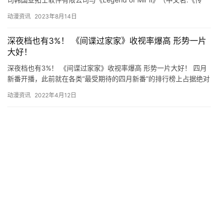
奇》）共同著作权人株式会社传奇IP达…
动漫资讯
2023年8月14日
深夜档也有3%！ 《间谍过家家》收视率爆高 形势一片
大好！
深夜档也有3%！ 《间谍过家家》收视率爆高 形势一片大好！ 四月
新番开播，此前就在各类“最受期待的四月新番”的排行榜上占据绝对
优势的《间谍过家家》，凭借着细腻的制作给粉丝呈现了一份…
动漫资讯
2022年4月12日
是韩国人小气还是运营方有问题？《赛马娘》韩服仅1.1
分！
Cygames开发的手游《赛马娘》自从问世以来，在日本一直享有
最高的地位，不但收益丰厚而且关注度极高，游戏甚至通过衍生到
漫画，动画等其他形式卷起了马娘风潮，可谓是要人…
动漫资讯
2022年8月28日
神里绫人一定会叛变？ 日本玩家为什么这么说？石田彰
真是内鬼专业户吗？