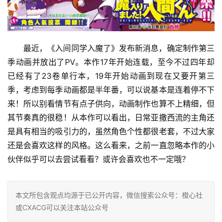
最近，《入间同学入魔了》发布新消息，确定制作第三
季动画并放出了PV。本作17年开始连载，至今不过四年却
已经有了23卷单行本，19年开始动画到现在又要开第三
季，考虑到每季动画都是半年番，可以说基本是连着停不下
来！所以别看情节有点子供向，动画制作也算不上精细，但
其节奏真的很稳！从本作可以看出，日常亚撒西流的主角还
是具有相当的吸引力的，虽然角色个性都很老套，不过大家
还是会喜欢这样的风格。这么看来，之前一直忽略本作的小
伙伴似乎可以去尝试看看？或许会喜欢也不一定哦？
本文所包含观点均源于已公开内容，微信搜索公众号：橙心社
或CXACG可以关注本站公众号