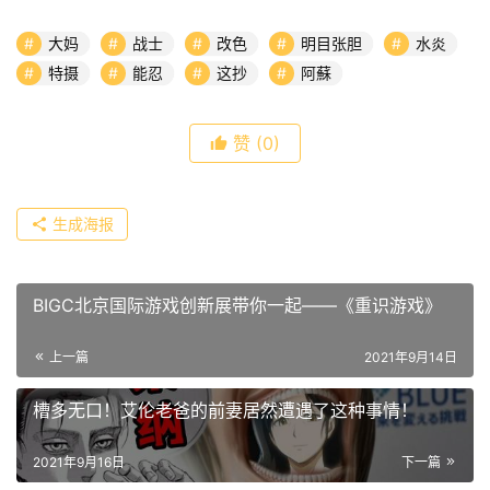
大妈
战士
改色
明目张胆
水炎
特摄
能忍
这抄
阿蘇
赞
(0)
生成海报
BIGC北京国际游戏创新展带你一起——《重识游戏》
上一篇
2021年9月14日
槽多无口！艾伦老爸的前妻居然遭遇了这种事情！
2021年9月16日
下一篇