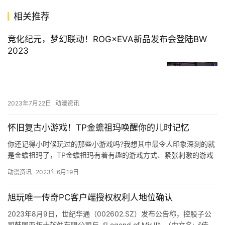
相关推荐
竞化纪元，梦幻联动！ROG×EVA新品发布会登陆BW
2023
2023年7月22日
动漫资讯
怀旧复古小游戏！TP金蟾祖玛唤醒你的儿时记忆
你还记得小时候玩过的那些小游戏吗?我想其中最令人印象深刻的就
是金蟾祖玛了，TP金蟾祖玛有着有趣的游戏方式、紧张刺激的游戏
节奏以及多种复古的游戏背景让人深深陶醉在其中，直到现在也都
动漫资讯
2023年6月19日
还…
旭玩唯一传奇PC客户端授权权利人地位确认
2023年8月9日，世纪华通（002602.SZ）发布公告称，控股子公
司韩国亚拓士软件有限公司与《Legend of Mir Ⅱ》（中文名:《传