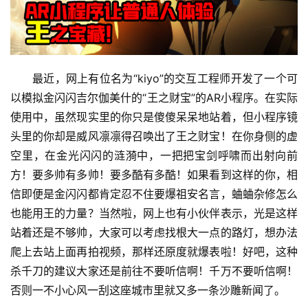
最近，网上有位名为“kiyo”的交互工程师开发了一个可
以模拟金闪闪吉尔伽美什的“王之财宝”的AR小程序。在实际
使用中，虽然现实里的你只是傻傻呆呆地站着，但小程序镜
头里的你却是威风凛凛得召唤出了王之财宝！在你身侧的虚
空里，在金光闪闪的涟漪中，一把把宝剑呼啸而出射向前
方！要多帅有多帅！要多酷有多酷！如果看到这样的你，相
信即便是金闪闪都肯定忍不住要爆祖安名言，蛐蛐杂修怎么
也能用王的力量？当然啦，网上也有小伙伴表示，光是这样
站着还是不够帅，大家可以考虑找根大一点的路灯，想办法
爬上去站上面再拍视频，那样还原度就爆表啦！好吧，这种
杀千刀的建议大家还是前往不要听信啊！千万不要听信啊！
否则一不小心风一刮这座城市里就又多一条沙雕新闻了。