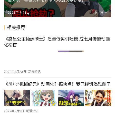
离大谱！警察为抓宝可梦无视周边抢劫案！
2022年1月13日
下一篇
相关推荐
《惑星公主蜥蜴骑士》质量低劣引吐槽 成七月惨遭动画
化榜首
2022年8月23日
动漫资讯
《尼尔?机械纪元》动画化？搞快点！我已经饥渴难耐了
2022年2月9日
动漫资讯