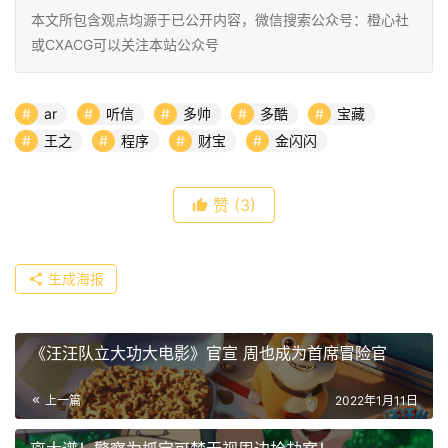
本文所包含观点均源于已公开内容，微信搜索公众号：橙心社
或CXACG可以关注本站公众号
ar
听信
多帅
多酷
宝藏
王之
程序
财宝
金闪闪
赞
(3)
生成海报
《汪汪队立大功大电影》官宣 周也成为首席冒险官
上一篇
2022年1月11日