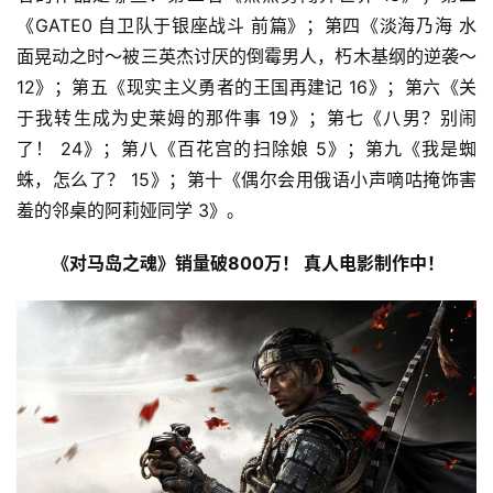
《GATE0 自卫队于银座战斗 前篇》；第四《淡海乃海 水
面晃动之时～被三英杰讨厌的倒霉男人，朽木基纲的逆袭～ 
12》；第五《现实主义勇者的王国再建记 16》；第六《关
于我转生成为史莱姆的那件事 19》；第七《八男？别闹
了！ 24》；第八《百花宫的扫除娘 5》；第九《我是蜘
蛛，怎么了？ 15》；第十《偶尔会用俄语小声嘀咕掩饰害
羞的邻桌的阿莉娅同学 3》。
《对马岛之魂》销量破800万！ 真人电影制作中！