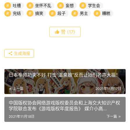
吐槽
坐怀不乱
妄想
学生会
完结
搞笑
段子
男主
糟糕
赞
(17)
生成海报
日本拳师功夫不好 打击“温泉娘”反而让她们名声大振！
上一篇
2021年11月17日
中国版权协会网络游戏版权委员会和上海交大知识产权
学院联合发布《游戏版权年度报告》 媒介小高
QQ3388651189微信henhao6688999白嫖发稿不给钱
2021年11月18日
下一篇