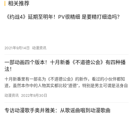
相关推荐
《约战4》延期至明年！PV很精细 是要精打细造吗？
2021年9月14日
动漫资讯
一部动画四个版本！十月新番《不道德公会》有四种播
法！
十月新番里有一部名为《不道德公会》的新作，看过的小伙伴都知
道，虽然本作中的人物其实都比较“道德”，特别是男主可谓是洁身自
好。但作品中出现的各种怪物却一点也不道德，常常会让场景变得
动漫资讯
2022年9月30日
不…
专访动漫歌手奥井雅美：从歌谣曲唱到动漫歌曲