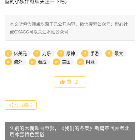
型的小伙伴继续关注一下吧。
本文所包含观点均源于已公开内容，微信搜索公众号：橙心社
或CXACG可以关注本站公众号
亿美元
刀乐
原神
手游
最大
海外
看成
美国
阿妹
赞
(2)
生成海报
久别的木偶动画电影，《我们的冬奥》新篇章回顾老北
京冰雪特色民俗