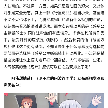
人认可的。不过另一方面，如果只是看动画的观众，又对他
几乎是完全无感。其上一部《行星与共》相当小众，甚至连
不温不火也称不上，而粉丝看完后也没有什么特别的讨论，
从结果来看恐怕很难说成功。而本次选择动画的是《惑星公
主蜥蜴骑士》同样让粉丝们有些诧异。毕竟在其所有作品
中，最受好评的应该是《魂环》，然后长篇的话《战国妖
狐》也比这个更有基础。不知道是出于什么考虑没有选择前
两部而是选择将《惑星公主蜥蜴骑士》动画化。不过还是希
望这次能让水上悟志老师打个翻身仗，人气能够高一些吧。
人气够高的话《魂环》应该可以在之后安排上了吧？
阿伟甜糖系！《测不准的阿波连同学》公布新视觉图和
声优名单！