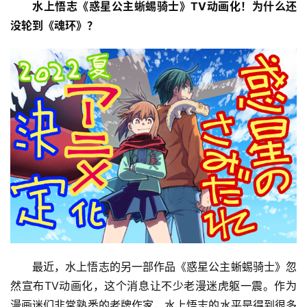
水上悟志《惑星公主蜥蜴骑士》TV动画化！为什么还
没轮到《魂环》？
最近，水上悟志的另一部作品《惑星公主蜥蜴骑士》忽
然宣布TV动画化，这个消息让不少老漫迷虎躯一震。作为
漫画迷们非常熟悉的老牌作家，水上悟志的水平是得到很多