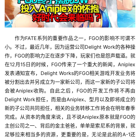
作为FATE系列的重要作品之一，FGO的影响不可谓不
小。不过，最近几年，因为运营公司Delight Work的各种操
作，FGO的影响力正在逐步下降，玩家们也是怨声载道。就
在12月15日的时候，FGO传来了一个重大的新闻，Aniplex 
发表通知宣布，Delight Works的FGO相关游戏开发业务将
被分割出去并另成立为一家新公司，而这一家新的子公司将
会被Aniplex收购。自此之后，FGO的开发工作将不再由
Delight Work担任，而是由Aniplex、型月以及即将成立的
新的子公司共同担任，相关的业务转移工作将会在明年春季
完成。从资本的角度来说，且不说Aniplex原本就是FGO的
主创公司之一、背后的金主爸爸，单单是索尼系的背景，就
足够拉来相当多的资源，更重要的是，无论是此前的A-1还