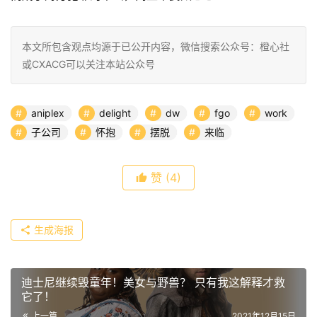
本文所包含观点均源于已公开内容，微信搜索公众号：橙心社
或CXACG可以关注本站公众号
aniplex
delight
dw
fgo
work
子公司
怀抱
摆脱
来临
赞
(4)
生成海报
迪士尼继续毁童年！美女与野兽？ 只有我这解释才救
它了！
上一篇
2021年12月15日