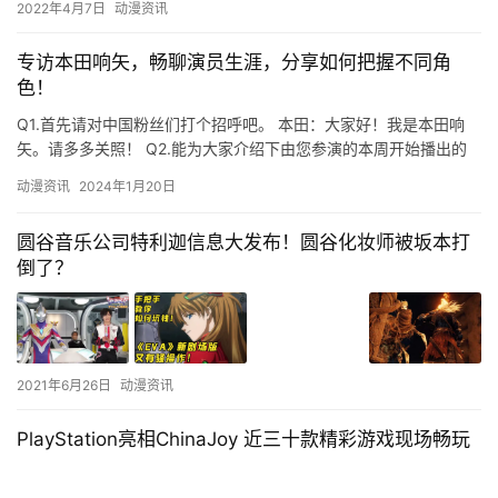
2022年4月7日
动漫资讯
专访本田响矢，畅聊演员生涯，分享如何把握不同角
色！
Q1.首先请对中国粉丝们打个招呼吧。 本田：大家好！我是本田响
矢。请多多关照！ Q2.能为大家介绍下由您参演的本周开始播出的
电视剧【恋愛のすゝめ】么？ 本田：故事的开始发生在男校，…
动漫资讯
2024年1月20日
圆谷音乐公司特利迦信息大发布！圆谷化妆师被坂本打
倒了？
2021年6月26日
动漫资讯
PlayStation亮相ChinaJoy 近三十款精彩游戏现场畅玩