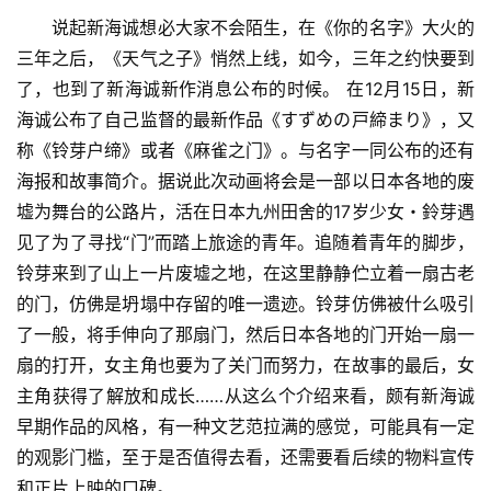
说起新海诚想必大家不会陌生，在《你的名字》大火的
三年之后，《天气之子》悄然上线，如今，三年之约快要到
了，也到了新海诚新作消息公布的时候。 在12月15日，新
海诚公布了自己监督的最新作品《すずめの戸締まり》，又
称《铃芽户缔》或者《麻雀之门》。与名字一同公布的还有
海报和故事简介。据说此次动画将会是一部以日本各地的废
墟为舞台的公路片，活在日本九州田舍的17岁少女・鈴芽遇
见了为了寻找“门”而踏上旅途的青年。追随着青年的脚步，
铃芽来到了山上一片废墟之地，在这里静静伫立着一扇古老
的门，仿佛是坍塌中存留的唯一遗迹。铃芽仿佛被什么吸引
了一般，将手伸向了那扇门，然后日本各地的门开始一扇一
扇的打开，女主角也要为了关门而努力，在故事的最后，女
主角获得了解放和成长……从这么个介绍来看，颇有新海诚
早期作品的风格，有一种文艺范拉满的感觉，可能具有一定
的观影门槛，至于是否值得去看，还需要看后续的物料宣传
和正片上映的口碑。