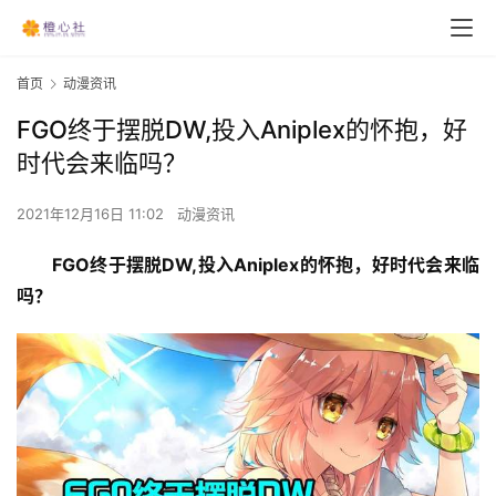
首页
动漫资讯
FGO终于摆脱DW,投入Aniplex的怀抱，好
时代会来临吗？
2021年12月16日 11:02
动漫资讯
FGO终于摆脱DW,投入Aniplex的怀抱，好时代会来临
吗？