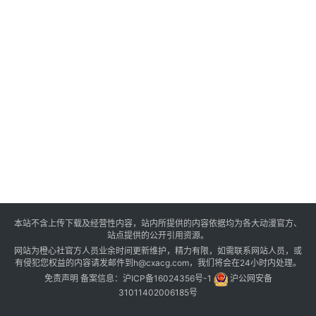
本站不含上传下载及经营性内容，站内所提供的内容依据均为各大动漫官方、
站点提供的公开引用资源。
网站为橙心社官方人员业余时间更新维护，精力有限，如需联系网站人员，或
有侵犯您权益的内容请发邮件到h@cxacg.com，我们将会在24小时内处理。
免责声明
备案信息：
沪ICP备16024356号-1
沪公网安备
31011402006185号