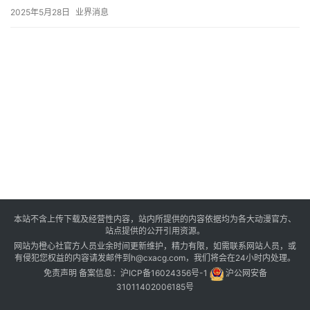
2025年5月28日
业界消息
本站不含上传下载及经营性内容，站内所提供的内容依据均为各大动漫官方、
站点提供的公开引用资源。
网站为橙心社官方人员业余时间更新维护，精力有限，如需联系网站人员，或
有侵犯您权益的内容请发邮件到h@cxacg.com，我们将会在24小时内处理。
免责声明
备案信息：
沪ICP备16024356号-1
沪公网安备
31011402006185号