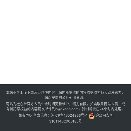
本站不含上传下载及经营性内容，站内所提供的内容依据均为各大动漫官方、
站点提供的公开引用资源。
网站为橙心社官方人员业余时间更新维护，精力有限，如需联系网站人员，或
有侵犯您权益的内容请发邮件到h@cxacg.com，我们将会在24小时内处理。
免责声明
备案信息：
沪ICP备16024356号-1
沪公网安备
31011402006185号