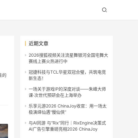
近期文章
2026搜狐视频关注流星舞银河全国宅舞大
赛线上赛火热进行中
冠捷科技与TCL华星双冠合璧，共筑电竞
性的
新生态！
一场关于游戏IP的深度对谈——朱峰大师
课·次世代预研会在上海举办
乐享元游2026 ChinaJoy收官：用一场太
极演绎仙遇“慢仙侠”
与AI同游 与“Rix”同行｜RixEngine决策式
AI广告引擎重磅亮相2026 ChinaJoy