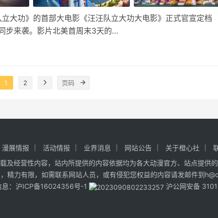
队立大功》的首部大电影《汪汪队立大功大电影》正式官宣定档
本同步来袭。影片北美首周末3天的…
1
2
漫展情报
活动情报
业界消息
网站公告
关于橙心社
载及经营性内容，站内所提供的内容依据均为各大动漫官方、站点提供的
精力有限，如需联系网站人员，或有侵犯您权益的内容请发邮件到h@cxa
信息：
沪ICP备16024356号-1
沪公网安备 31011