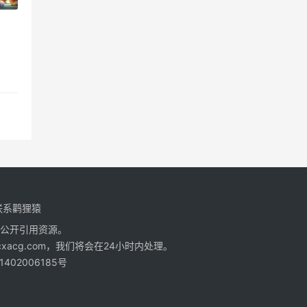
联系鹳狸猿
公开引用资源。
cg.com，我们将会在24小时内处理。
402006185号