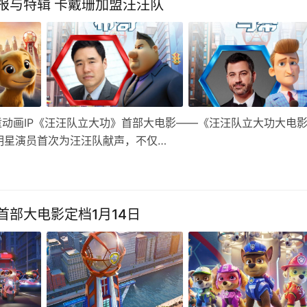
报与特辑 卡戴珊加盟汪汪队
童动画IP《汪汪队立大功》首部大电影——《汪汪队立大功大电
明星演员首次为汪汪队献声，不仅…
部大电影定档1月14日