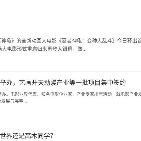
者神龟》的全新动画大电影《忍者神龟：变种大乱斗》今日释出
画大电影形式重启归来再登大银幕，熟…
汉举办，艺画开天动漫产业等一批项目集中签约
汉举办。电影业界代表、知名电影企业家、产业专家出席活动，就电影产业
业发展与展望…
异世界还是高木同学？