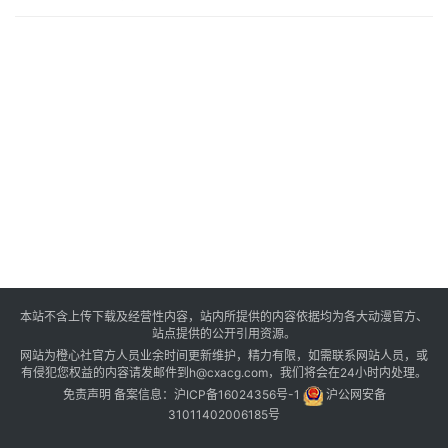
本站不含上传下载及经营性内容，站内所提供的内容依据均为各大动漫官方、
站点提供的公开引用资源。
网站为橙心社官方人员业余时间更新维护，精力有限，如需联系网站人员，或
有侵犯您权益的内容请发邮件到h@cxacg.com，我们将会在24小时内处理。
免责声明
备案信息：
沪ICP备16024356号-1
沪公网安备
31011402006185号