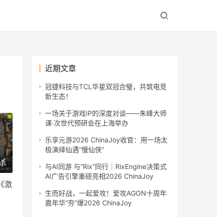
近期文章
冠捷科技与TCL华星双冠合璧，共筑电竞
新生态！
一场关于游戏IP的深度对谈——朱峰大师
课·次世代预研会在上海举办
乐享元游2026 ChinaJoy收官：用一场太
极演绎仙遇“慢仙侠”
与AI同游 与“Rix”同行｜RixEngine决策式
AI广告引擎重磅亮相2026 ChinaJoy
《激
生而好战，一起爱攻！爱攻AGON十周年
嘉年华“夯”爆2026 ChinaJoy