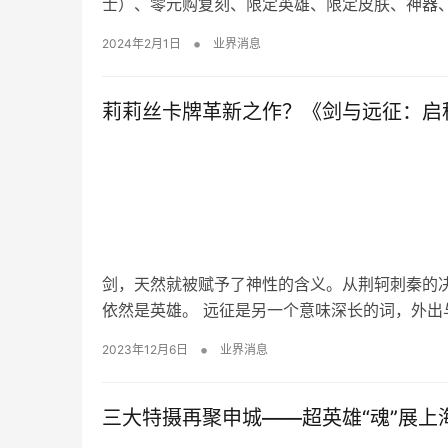
士）、零元购复刻、限定英雄、限定皮肤、神器
•
2024年2月1日
业界消息
莉莉丝卡牌革新之作？《剑与远征：启程
剑，天然就被赋予了神性的含义。从荆轲刺秦的
依然是英雄。 远征是另一个意味深长的词，外出
•
2023年12月6日
业界消息
三大特摄再聚申城——超英雄“魂”展上