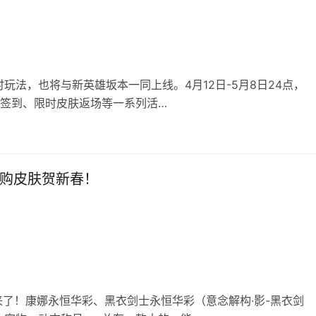
法，也将与新英雄坂本一同上线。4月12日-5月8日24点，
、签到、限时皮肤返场等一系列活…
元购皮肤贺新春！
来了！康娜永恒华彩、黑衣剑士永恒华彩（意念解构·影-黑衣剑