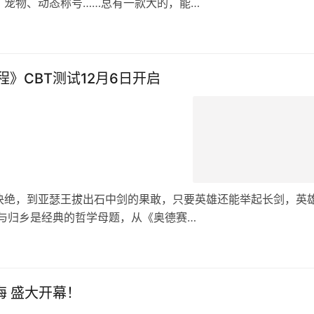
、宠物、动态称号……总有一款大的，能…
》CBT测试12月6日开启
决绝，到亚瑟王拔出石中剑的果敢，只要英雄还能举起长剑，英
与归乡是经典的哲学母题，从《奥德赛…
海 盛大开幕！