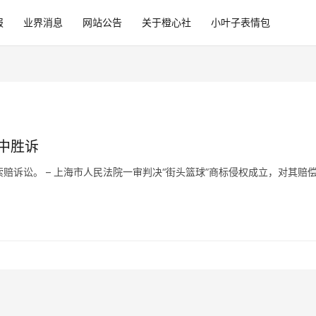
报
业界消息
网站公告
关于橙心社
小叶子表情包
审中胜诉
权索赔诉讼。 – 上海市人民法院一审判决“街头篮球”商标侵权成立，对其赔