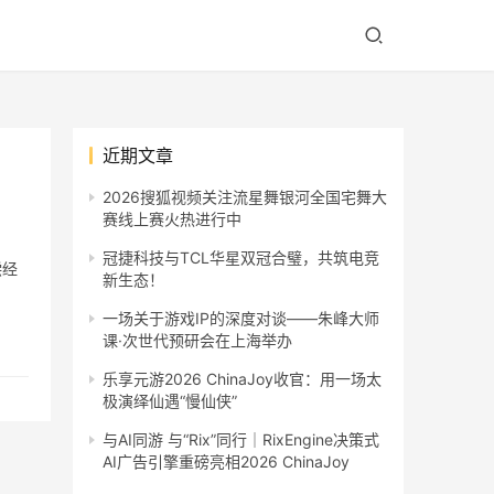
近期文章
2026搜狐视频关注流星舞银河全国宅舞大
赛线上赛火热进行中
冠捷科技与TCL华星双冠合璧，共筑电竞
偿经
新生态！
一场关于游戏IP的深度对谈——朱峰大师
课·次世代预研会在上海举办
乐享元游2026 ChinaJoy收官：用一场太
极演绎仙遇“慢仙侠”
与AI同游 与“Rix”同行｜RixEngine决策式
AI广告引擎重磅亮相2026 ChinaJoy